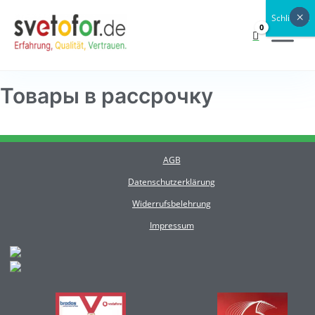
Zum
×
×
×
×
×
×
×
×
Schließen
Inhalt
springen
Товары в рассрочку
AGB
Datenschutzerklärung
Widerrufsbelehrung
Impressum